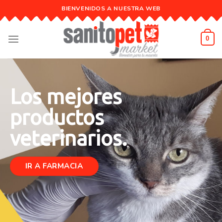
Skip
BIENVENIDOS A NUESTRA WEB
to
content
0
Los mejores
productos
veterinarios.
IR A FARMACIA