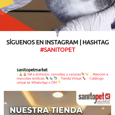
SÍGUENOS EN INSTAGRAM | HASHTAG
#SANITOPET
sanitopetmarket
-
Vet a domicilio, consultas y vacunas
- Atención a
mascotas exóticas
- Tienda Virtual
- Catálogo
virtual en WhatsApp o DM