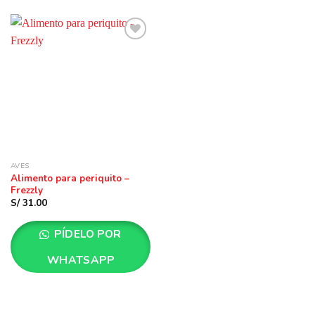
Añadir
a la
lista
de
deseos
AVES
Alimento para periquito –
Frezzly
S/
31.00
PÍDELO POR
WHATSAPP