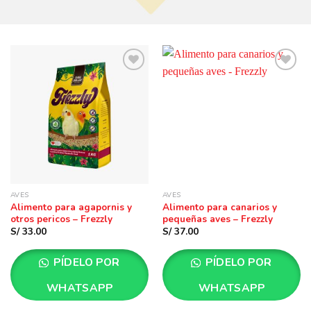
Añadir
Añadir
a la
a la
lista
lista
de
de
deseos
deseos
AVES
AVES
Alimento para agapornis y
Alimento para canarios y
otros pericos – Frezzly
pequeñas aves – Frezzly
S/
33.00
S/
37.00
PÍDELO POR
PÍDELO POR
WHATSAPP
WHATSAPP