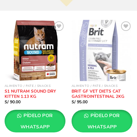
Añadir
Añadir
a la
a la
lista
lista
de
de
deseos
deseos
ALIMENTO / PATE / SNACKS
ALIMENTO / PATE / SNACKS
S1 NUTRAM SOUND DRY
BRIT GF VET DIETS CAT
KITTEN 1.13 KG
GASTROINTESTINAL 2KG
S/
90.00
S/
95.00
PÍDELO POR
PÍDELO POR
WHATSAPP
WHATSAPP