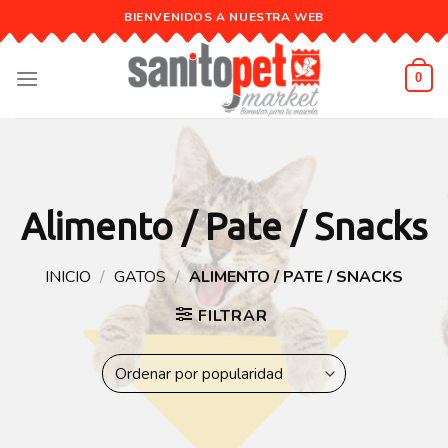
Skip
BIENVENIDOS A NUESTRA WEB
to
content
0
Alimento / Pate / Snacks
INICIO
/
GATOS
/
ALIMENTO / PATE / SNACKS
FILTRAR