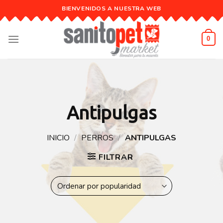
Skip
BIENVENIDOS A NUESTRA WEB
to
content
0
Antipulgas
INICIO
/
PERROS
/
ANTIPULGAS
FILTRAR