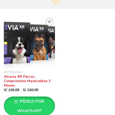
Añadir
a la
lista
de
deseos
ANTIPULGAS
Atrevia XR Perros
Comprimidos Masticables 3
Meses
Rango
S/
100.00
-
S/
160.00
de
precios:
desde
PÍDELO POR
S/ 100.00
hasta
S/ 160.00
WHATSAPP