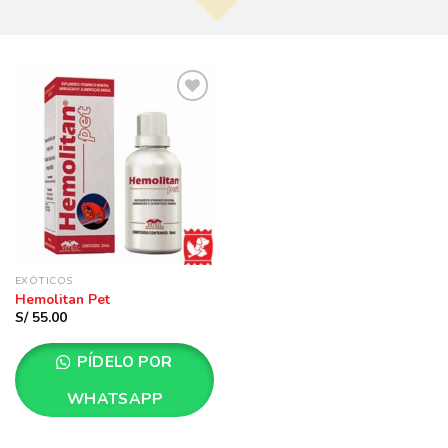
Añadir
a la
lista
de
deseos
EXÓTICOS
Hemolitan Pet
S/
55.00
PÍDELO POR
WHATSAPP