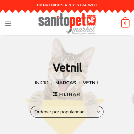
Skip
BIENVENIDOS A NUESTRA WEB
to
content
0
Vetnil
INICIO
/
MARCAS
/
VETNIL
FILTRAR